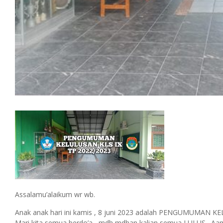
Assalamu’alaikum wr wb.
Anak anak hari ini kamis , 8 juni 2023 adalah PENGUMUMAN K
Mari kita semua berdo’a , mdh mdhan kalian semua LULUS . Aam