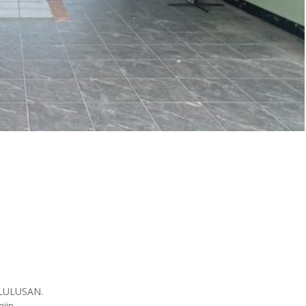
ELULUSAN.
iin.