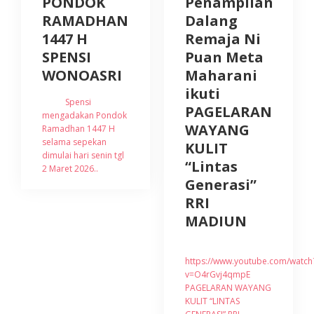
PONDOK
Penampilan
RAMADHAN
Dalang
1447 H
Remaja Ni
SPENSI
Puan Meta
WONOASRI
Maharani
ikuti
Spensi
PAGELARAN
mengadakan Pondok
WAYANG
Ramadhan 1447 H
selama sepekan
KULIT
dimulai hari senin tgl
“Lintas
2 Maret 2026..
Generasi”
RRI
MADIUN
https://www.youtube.com/watch
v=O4rGvj4qmpE
PAGELARAN WAYANG
KULIT “LINTAS