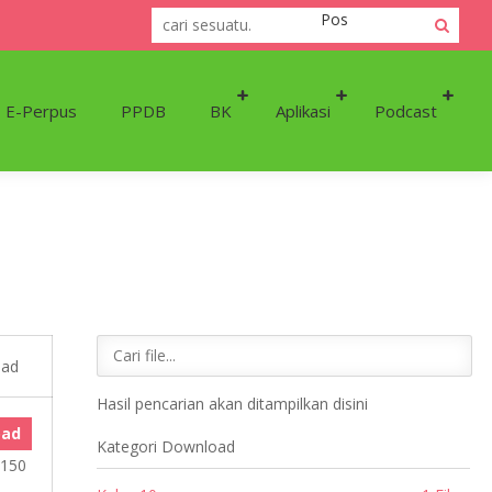
Selamat 
E-Perpus
PPDB
BK
Aplikasi
Podcast
oad
Hasil pencarian akan ditampilkan disini
oad
Kategori Download
 150