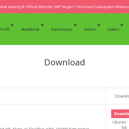
at datang di Official Website SMP Negeri 1 Wonoasri Kabupaten Madiun
Profil
Akademik
Kesiswaan
Intern
Galeri
Download
Downl
Downl
Ukuran :
KB
g elit. Nunc ac faucibus odio. Vestibulum neque