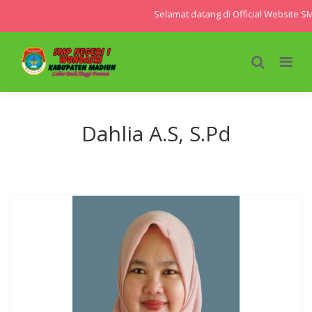
Selamat datang di Official Website S
Dahlia A.S, S.Pd