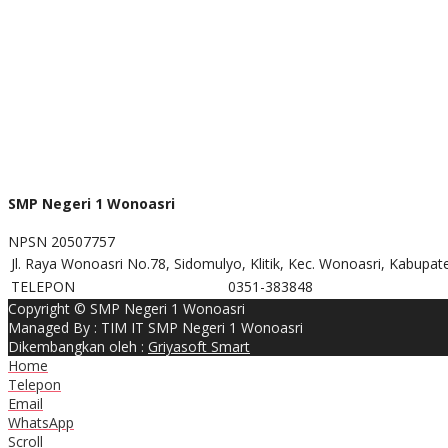
SMP Negeri 1 Wonoasri
NPSN
20507757
Jl. Raya Wonoasri No.78, Sidomulyo, Klitik, Kec. Wonoasri, Kabupa
TELEPON
0351-383848
Copyright © SMP Negeri 1 Wonoasri
Managed By : TIM IT SMP Negeri 1 Wonoasri
Dikembangkan oleh :
Griyasoft Smart
Home
Telepon
Email
WhatsApp
Scroll