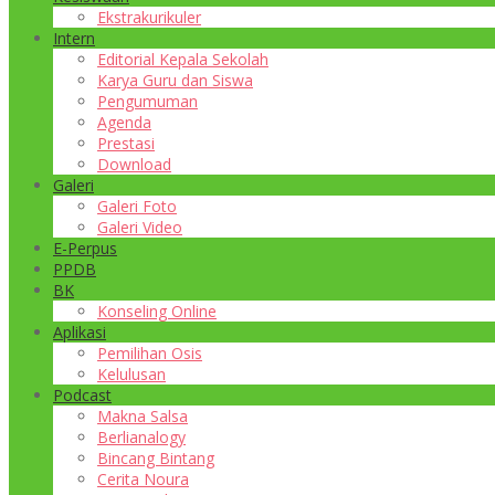
Ekstrakurikuler
Intern
Editorial Kepala Sekolah
Karya Guru dan Siswa
Pengumuman
Agenda
Prestasi
Download
Galeri
Galeri Foto
Galeri Video
E-Perpus
PPDB
BK
Konseling Online
Aplikasi
Pemilihan Osis
Kelulusan
Podcast
Makna Salsa
Berlianalogy
Bincang Bintang
Cerita Noura