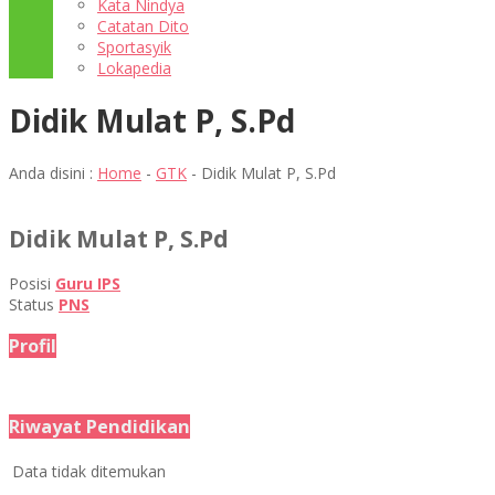
Kata Nindya
Catatan Dito
Sportasyik
Lokapedia
Didik Mulat P, S.Pd
Anda disini :
Home
-
GTK
-
Didik Mulat P, S.Pd
Didik Mulat P, S.Pd
Posisi
Guru IPS
Status
PNS
Profil
Riwayat Pendidikan
Data tidak ditemukan