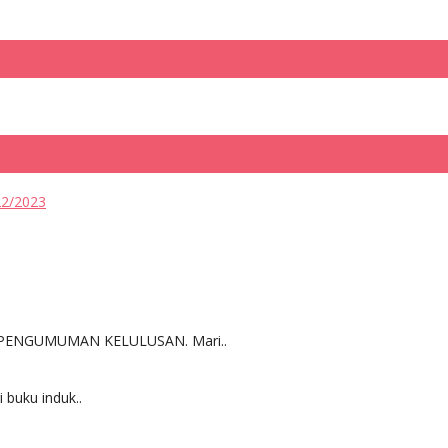
22/2023
lah PENGUMUMAN KELULUSAN. Mari..
 buku induk..