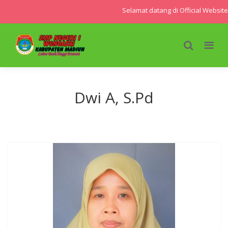
Selamat datang di Official Websit
Dwi A, S.Pd