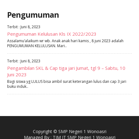
Pengumuman
Terbit : Juni 8, 2023
Pengumuman Kelulusan Kls IX 2022/2023
Assalamu’alaikum wr wb. Anak anak hari kamis , 8 juni 2023 adalah
PENGUMUMAN KELULUSAN. Mari..
Terbit : Juni 8, 2023
Pengambilan SKL & Cap tiga jari Jumat, tgl 9 – Sabtu, 10
Juni 2023
Bagi siswa yg LULUS bisa ambil surat keterangan lulus dan cap 3 jari
buku induk..
Copyright © SMP Negeri 1 Wonoasri
Managed By : TIM IT SMP Negeri 1 Wonoasri