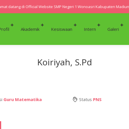
at datang di Official Website SMP Negeri 1 Wonoasri Kabupaten Madiun
Profil
Akademik
Kesiswaan
Intern
Galeri
Koiriyah, S.Pd
si
Guru Matematika
Status
PNS