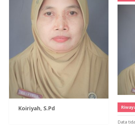
Riway
Koiriyah, S.Pd
Data tid