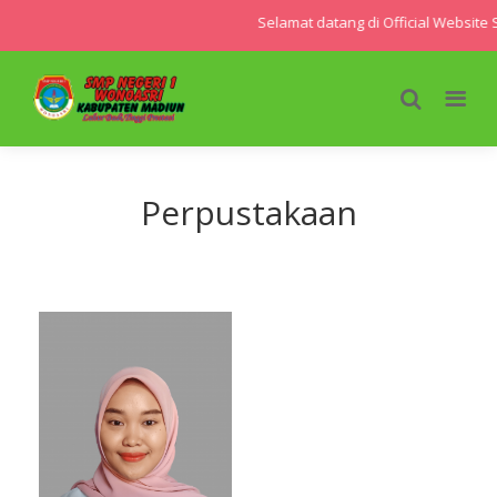
Selamat datang di Official Website
Perpustakaan