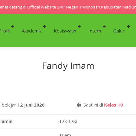
at datang di Official Website SMP Negeri 1 Wonoasri Kabupaten Madiun
Profil
Akademik
Kesiswaan
Intern
Galeri
Fandy Imam
 belajar
12 Juni 2026
Saat ini di
Kelas 10
elamin
Laki Laki
Islam