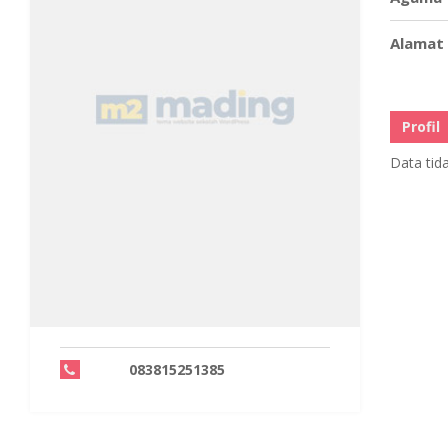
Alamat
Profil
Data tid
083815251385