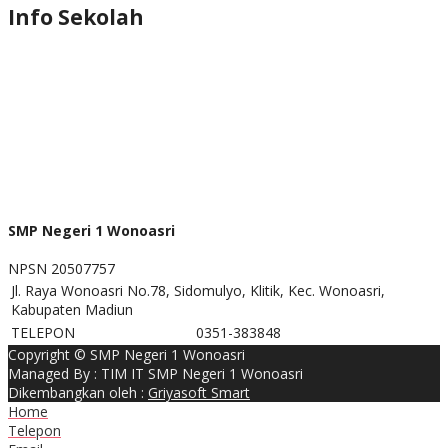
Info Sekolah
SMP Negeri 1 Wonoasri
NPSN
20507757
Jl. Raya Wonoasri No.78, Sidomulyo, Klitik, Kec. Wonoasri,
Kabupaten Madiun
TELEPON
0351-383848
Copyright © SMP Negeri 1 Wonoasri
Managed By : TIM IT SMP Negeri 1 Wonoasri
Dikembangkan oleh :
Griyasoft Smart
Home
Telepon