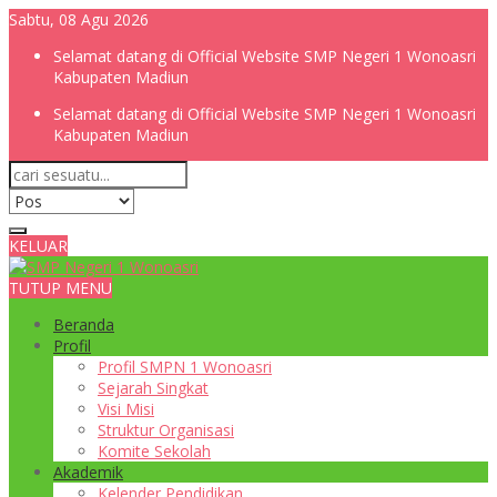
Sabtu, 08 Agu 2026
Selamat datang di Official Website SMP Negeri 1 Wonoasri
Kabupaten Madiun
Selamat datang di Official Website SMP Negeri 1 Wonoasri
Kabupaten Madiun
KELUAR
TUTUP MENU
Beranda
Profil
Profil SMPN 1 Wonoasri
Sejarah Singkat
Visi Misi
Struktur Organisasi
Komite Sekolah
Akademik
Kelender Pendidikan