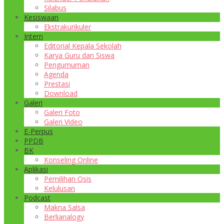
Silabus
Kesiswaan
Ekstrakurikuler
Intern
Editorial Kepala Sekolah
Karya Guru dan Siswa
Pengumuman
Agenda
Prestasi
Download
Galeri
Galeri Foto
Galeri Video
E-Perpus
PPDB
BK
Konseling Online
Aplikasi
Pemilihan Osis
Kelulusan
Podcast
Makna Salsa
Berlianalogy