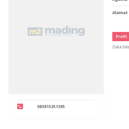
Alamat
Profil
Data tid
083815251385