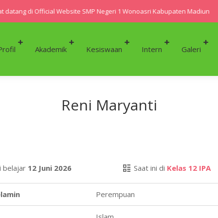
 datang di Official Website SMP Negeri 1 Wonoasri Kabupaten Madiun
Profil
Akademik
Kesiswaan
Intern
Galeri
Reni Maryanti
 belajar
12 Juni 2026
Saat ini di
Kelas 12 IPA
elamin
Perempuan
Islam