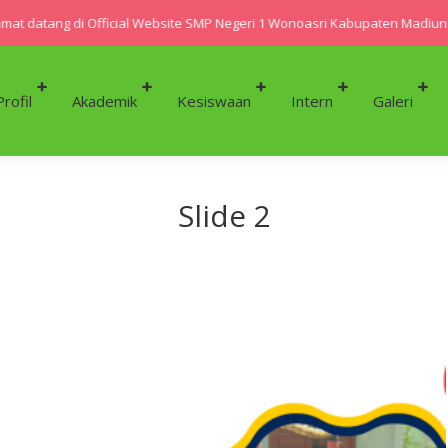
t datang di Official Website SMP Negeri 1 Wonoasri Kabupaten Madiun
Profil
Akademik
Kesiswaan
Intern
Galeri
Slide 2