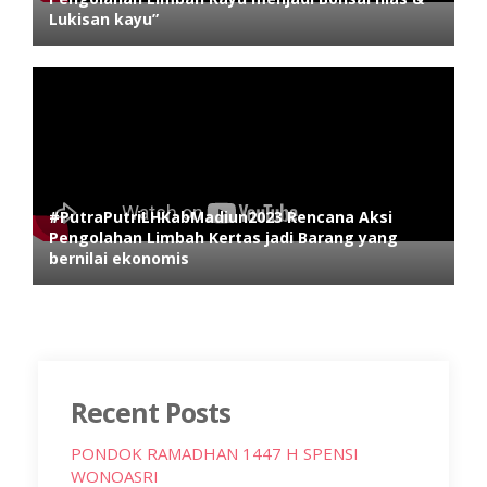
Lukisan kayu”
#PutraPutriLHKabMadiun2023 Rencana Aksi
Pengolahan Limbah Kertas jadi Barang yang
bernilai ekonomis
Recent Posts
PONDOK RAMADHAN 1447 H SPENSI
WONOASRI