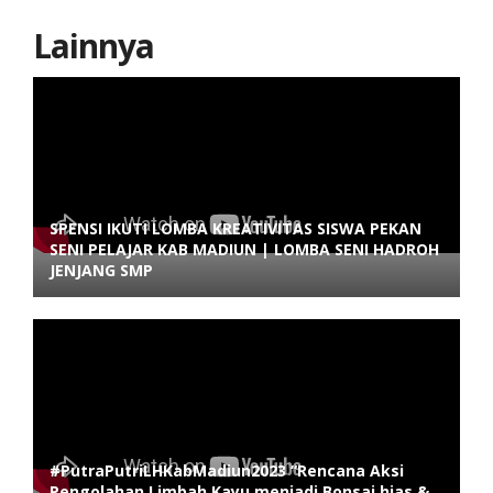
Lainnya
SPENSI IKUTI LOMBA KREATIVITAS SISWA PEKAN
SENI PELAJAR KAB MADIUN | LOMBA SENI HADROH
JENJANG SMP
#PutraPutriLHKabMadiun2023 “Rencana Aksi
Pengolahan Limbah Kayu menjadi Bonsai hias &