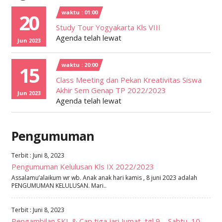
waktu : 01:00
20
Study Tour Yogyakarta Kls VIII
Agenda telah lewat
Jun 2023
waktu : 20:00
15
Class Meeting dan Pekan Kreativitas Siswa
Akhir Sem Genap TP 2022/2023
Jun 2023
Agenda telah lewat
Pengumuman
Terbit : Juni 8, 2023
Pengumuman Kelulusan Kls IX 2022/2023
Assalamu’alaikum wr wb. Anak anak hari kamis , 8 juni 2023 adalah
PENGUMUMAN KELULUSAN. Mari..
Terbit : Juni 8, 2023
Pengambilan SKL & Cap tiga jari Jumat, tgl 9 – Sabtu, 10