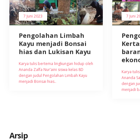
7 Juni 2023
7 Juni 2
Pengolahan Limbah
Peng
Kayu menjadi Bonsai
Kerta
hias dan Lukisan Kayu
baran
ekon
Karya tulis bertema lingkungan hidup oleh
Ananda Zalfa Nur’aini siswa kelas 8D
Karya tuli
dengan judul Pengolahan Limbah Kayu
Ananda Sa
menjadi Bonsai hias..
dengan ju
menjadi b
Arsip