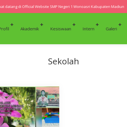
t datang di Official Website SMP Negeri 1 Wonoasri Kabupaten Madiun
Profil
Akademik
Kesiswaan
Intern
Galeri
Sekolah