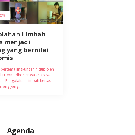
023
olahan Limbah
s menjadi
g yang bernilai
omis
s bertema lingkungan hidup oleh
hri Romadhon siswa kelas 8G
dul Pengolahan Limbah Kertas
arang yang..
Agenda