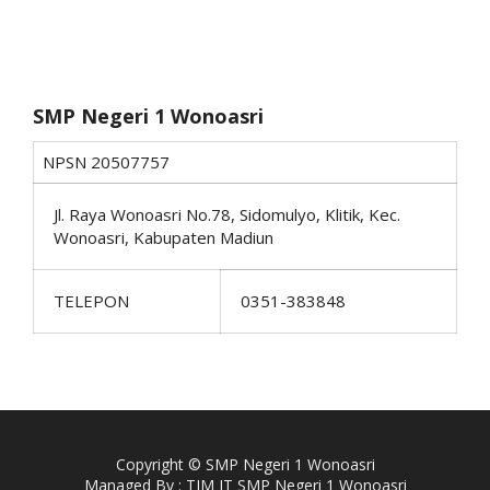
SMP Negeri 1 Wonoasri
NPSN
20507757
Jl. Raya Wonoasri No.78, Sidomulyo, Klitik, Kec.
Wonoasri, Kabupaten Madiun
TELEPON
0351-383848
Copyright © SMP Negeri 1 Wonoasri
Managed By : TIM IT SMP Negeri 1 Wonoasri