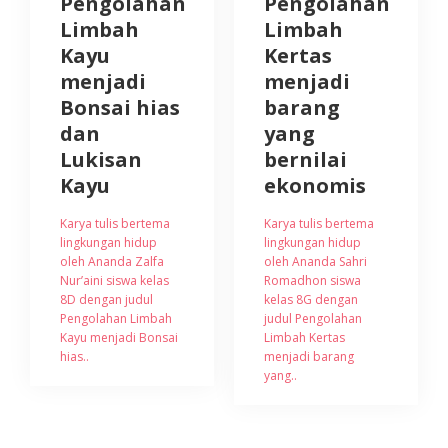
Pengolahan
Pengolahan
Limbah
Limbah
Kayu
Kertas
menjadi
menjadi
Bonsai hias
barang
dan
yang
Lukisan
bernilai
Kayu
ekonomis
Karya tulis bertema
Karya tulis bertema
lingkungan hidup
lingkungan hidup
oleh Ananda Zalfa
oleh Ananda Sahri
Nur’aini siswa kelas
Romadhon siswa
8D dengan judul
kelas 8G dengan
Pengolahan Limbah
judul Pengolahan
Kayu menjadi Bonsai
Limbah Kertas
hias..
menjadi barang
yang..