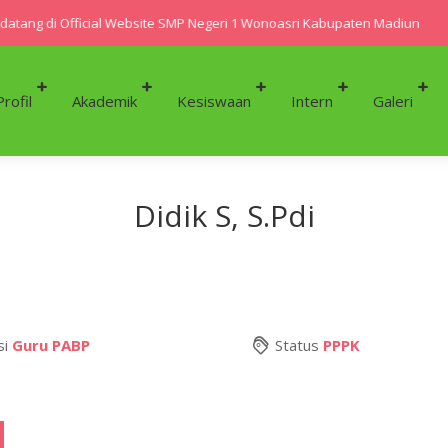
tang di Official Website SMP Negeri 1 Wonoasri Kabupaten Madiun
Profil
Akademik
Kesiswaan
Intern
Galeri
Didik S, S.Pdi
si
Guru PABP
Status
PPPK