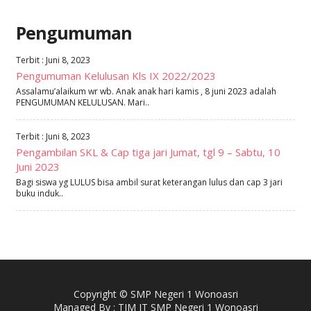
Pengumuman
Terbit : Juni 8, 2023
Pengumuman Kelulusan Kls IX 2022/2023
Assalamu’alaikum wr wb. Anak anak hari kamis , 8 juni 2023 adalah
PENGUMUMAN KELULUSAN. Mari..
Terbit : Juni 8, 2023
Pengambilan SKL & Cap tiga jari Jumat, tgl 9 – Sabtu, 10
Juni 2023
Bagi siswa yg LULUS bisa ambil surat keterangan lulus dan cap 3 jari
buku induk..
Copyright © SMP Negeri 1 Wonoasri
Managed By : TIM IT SMP Negeri 1 Wonoasri