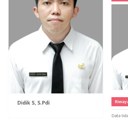
Riway
Didik S, S.Pdi
Data tid