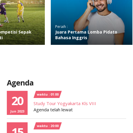
Peraih :
mpetisi Sepak
Juara Pertama Lomba Pidato
ti
Bahasa Inggris
Agenda
waktu : 01:00
20
Study Tour Yogyakarta Kls VIII
Agenda telah lewat
Jun 2023
waktu : 20:00
15