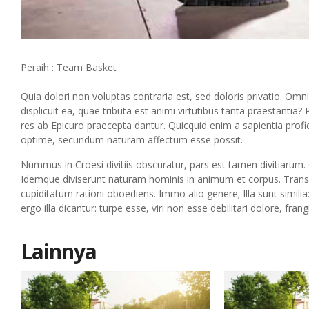
Peraih : Team Basket
Quia dolori non voluptas contraria est, sed doloris privatio. Omn
displicuit ea, quae tributa est animi virtutibus tanta praestantia?
res ab Epicuro praecepta dantur. Quicquid enim a sapientia profi
optime, secundum naturam affectum esse possit.
Nummus in Croesi divitiis obscuratur, pars est tamen divitiaru
Idemque diviserunt naturam hominis in animum et corpus. Tran
cupiditatum rationi oboediens. Immo alio genere; Illa sunt simili
ergo illa dicantur: turpe esse, viri non esse debilitari dolore, 
Lainnya