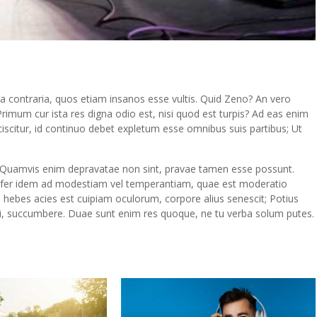
ia contraria, quos etiam insanos esse vultis. Quid Zeno? An vero
 Primum cur ista res digna odio est, nisi quod est turpis? Ad eas enim
ciscitur, id continuo debet expletum esse omnibus suis partibus; Ut
m. Quamvis enim depravatae non sint, pravae tamen esse possunt.
sfer idem ad modestiam vel temperantiam, quae est moderatio
a: hebes acies est cuipiam oculorum, corpore alius senescit; Potius
frangi, succumbere. Duae sunt enim res quoque, ne tu verba solum putes.