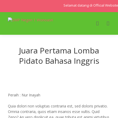
Selamat datang di Official Websit
Juara Pertama Lomba
Pidato Bahasa Inggris
Peraih : Nur Inayah
Quia dolori non voluptas contraria est, sed doloris privatio.
Omnia contraria, quos etiam insanos esse vultis. Quid
Zeno? An vero displicuit ea, quae tributa est animi virtutibus