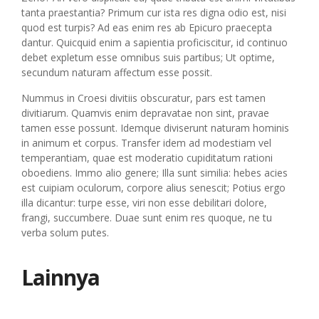
tanta praestantia? Primum cur ista res digna odio est, nisi
quod est turpis? Ad eas enim res ab Epicuro praecepta
dantur. Quicquid enim a sapientia proficiscitur, id continuo
debet expletum esse omnibus suis partibus; Ut optime,
secundum naturam affectum esse possit.
Nummus in Croesi divitiis obscuratur, pars est tamen
divitiarum. Quamvis enim depravatae non sint, pravae
tamen esse possunt. Idemque diviserunt naturam hominis
in animum et corpus. Transfer idem ad modestiam vel
temperantiam, quae est moderatio cupiditatum rationi
oboediens. Immo alio genere; Illa sunt similia: hebes acies
est cuipiam oculorum, corpore alius senescit; Potius ergo
illa dicantur: turpe esse, viri non esse debilitari dolore,
frangi, succumbere. Duae sunt enim res quoque, ne tu
verba solum putes.
Lainnya