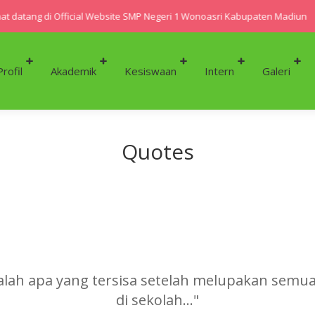
t datang di Official Website SMP Negeri 1 Wonoasri Kabupaten Madiun
Profil
Akademik
Kesiswaan
Intern
Galeri
Quotes
dalah apa yang tersisa setelah melupakan semua 
di sekolah..."