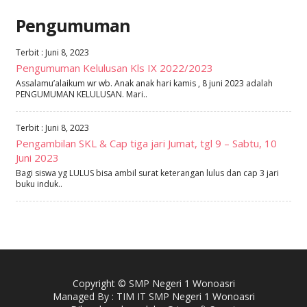
Pengumuman
Terbit : Juni 8, 2023
Pengumuman Kelulusan Kls IX 2022/2023
Assalamu’alaikum wr wb. Anak anak hari kamis , 8 juni 2023 adalah
PENGUMUMAN KELULUSAN. Mari..
Terbit : Juni 8, 2023
Pengambilan SKL & Cap tiga jari Jumat, tgl 9 – Sabtu, 10
Juni 2023
Bagi siswa yg LULUS bisa ambil surat keterangan lulus dan cap 3 jari
buku induk..
Copyright © SMP Negeri 1 Wonoasri
Managed By : TIM IT SMP Negeri 1 Wonoasri