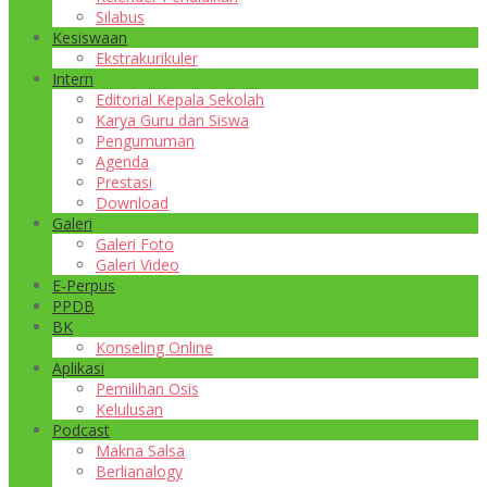
Silabus
Kesiswaan
Ekstrakurikuler
Intern
Editorial Kepala Sekolah
Karya Guru dan Siswa
Pengumuman
Agenda
Prestasi
Download
Galeri
Galeri Foto
Galeri Video
E-Perpus
PPDB
BK
Konseling Online
Aplikasi
Pemilihan Osis
Kelulusan
Podcast
Makna Salsa
Berlianalogy