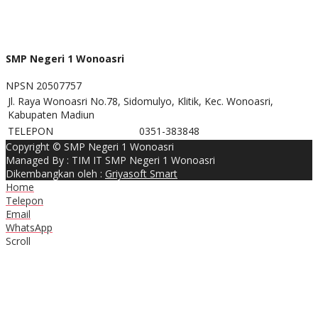
SMP Negeri 1 Wonoasri
NPSN
20507757
Jl. Raya Wonoasri No.78, Sidomulyo, Klitik, Kec. Wonoasri,
Kabupaten Madiun
TELEPON
0351-383848
Copyright © SMP Negeri 1 Wonoasri
Managed By : TIM IT SMP Negeri 1 Wonoasri
Dikembangkan oleh :
Griyasoft Smart
Home
Telepon
Email
WhatsApp
Scroll