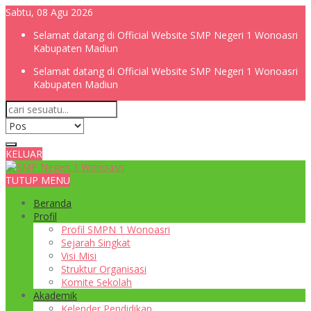
Sabtu, 08 Agu 2026
Selamat datang di Official Website SMP Negeri 1 Wonoasri
Kabupaten Madiun
Selamat datang di Official Website SMP Negeri 1 Wonoasri
Kabupaten Madiun
KELUAR
TUTUP MENU
Beranda
Profil
Profil SMPN 1 Wonoasri
Sejarah Singkat
Visi Misi
Struktur Organisasi
Komite Sekolah
Akademik
Kelender Pendidikan